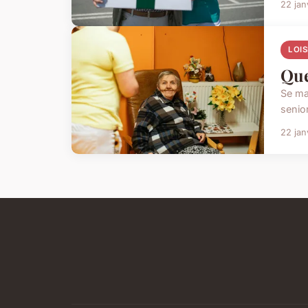
22 jan
LOIS
Que
Se ma
senior
22 jan