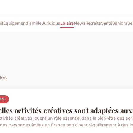
il
Equipement
Famille
Juridique
Loisirs
News
Retraite
Santé
Seniors
Se
ités
IRS
lles activités créatives sont adaptées au
ctivités créatives jouent un rôle essentiel dans le bien-être des s
des personnes âgées en France participent régulièrement à des loisi