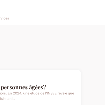
rvices
x personnes âgées?
eniors. En 2024, une étude de l'INSEE révèle que
rs arti...